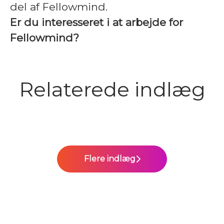
del af Fellowmind.
Er du interesseret i at arbejde for
Fellowmind?
I Fellowminds support-team
Relaterede indlæg
er der fokus på den den gode
Jane Bøjer skaber udvikling
Copilot by day, DJ by night:
kundeoplevelse
gennem spørgsmål, ikke svar
Mød Franz Skaaning
Flere indlæg